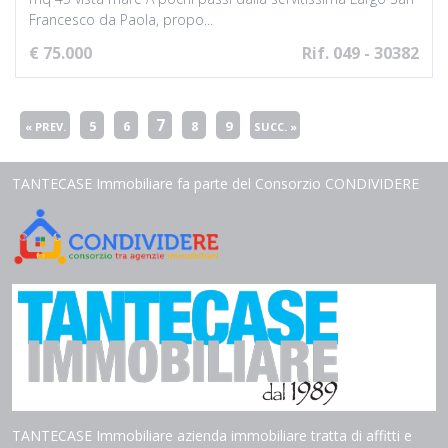
Francesco da Paola, propo...
€ 75.000
Rif. 049 - 30382
7
5
6
8
9
« PREV.
SUCC. »
TANTECASE Immobiliare fa parte del Consorzio CONDIVIDERE
TANTECASE Immobiliare azienda immobiliare tratta di affitti e