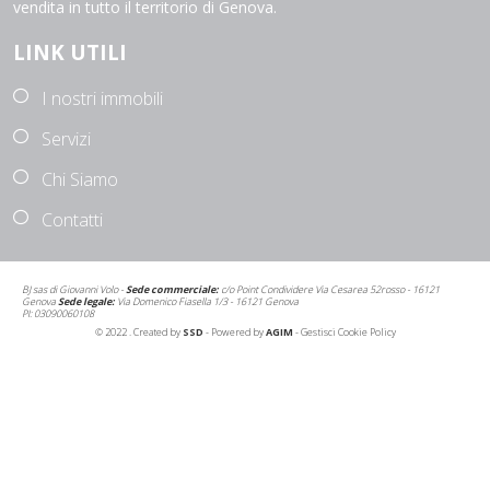
vendita in tutto il territorio di Genova.
LINK UTILI
I nostri immobili
Servizi
Chi Siamo
Contatti
BJ sas di Giovanni Volo -
Sede commerciale:
c/o Point Condividere Via Cesarea 52rosso - 16121
Genova
Sede legale:
Via Domenico Fiasella 1/3 - 16121 Genova
PI: 03090060108
© 2022 . Created by
SSD
- Powered by
AGIM
-
Gestisci Cookie Policy