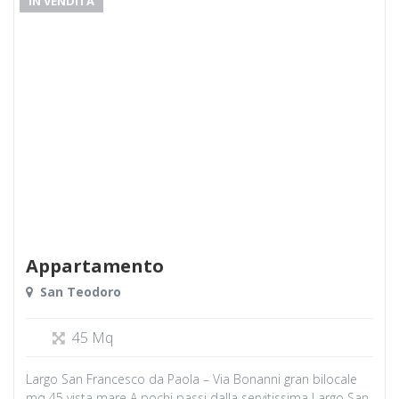
IN VENDITA
Appartamento
San Teodoro
45 Mq
Largo San Francesco da Paola – Via Bonanni gran bilocale
mq 45 vista mare A pochi passi dalla servitissima Largo San