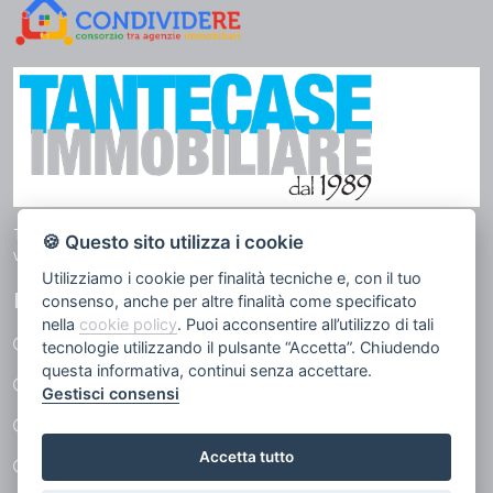
TANTECASE Immobiliare azienda immobiliare tratta di affitti e
🍪 Questo sito utilizza i cookie
vendita in tutto il territorio di Genova.
Utilizziamo i cookie per finalità tecniche e, con il tuo
LINK UTILI
consenso, anche per altre finalità come specificato
nella
cookie policy
. Puoi acconsentire all’utilizzo di tali
I nostri immobili
tecnologie utilizzando il pulsante “Accetta”. Chiudendo
questa informativa, continui senza accettare.
Servizi
Gestisci consensi
Chi Siamo
Accetta tutto
Contatti