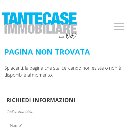
segreteria.tantecase@gmail.com
+39 010.0985984
Home
Chi Siamo
Immobili In Vendita
Immobili In Affitto
PAGINA NON TROVATA
Servizi
Spiacenti, la pagina che stai cercando non esiste o non è
disponibile al momento.
Contatti
I Nostri Servizi
Lascia Una Richiesta
RICHIEDI INFORMAZIONI
Proponi Un Immobile
Codice Immobile
Valuta Un Immobile