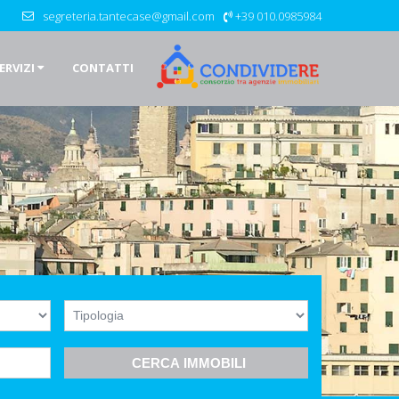
segreteria.tantecase@gmail.com
+39 010.0985984
ERVIZI
CONTATTI