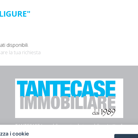
LIGURE"
i disponibili.
iare la tua richiesta
TANTECASE Immobiliare azienda immobiliare tratta di
affitti e vendita in tutto il territorio di Genova.
izza i cookie