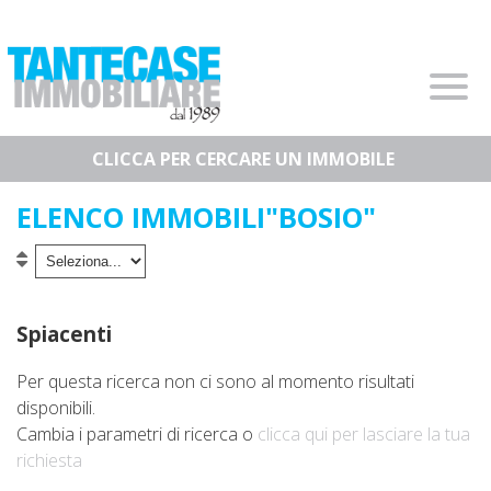
Home
segreteria.tantecase@gmail.com
+39 010.0985984
Chi Siamo
Immobili In Vendita
Immobili In Affitto
ELENCO IMMOBILI"BOSIO"
Servizi
Contatti
I Nostri Servizi
Lascia Una Richiesta
Spiacenti
Proponi Un Immobile
Per questa ricerca non ci sono al momento risultati
disponibili.
Valuta Un Immobile
Cambia i parametri di ricerca o
clicca qui per lasciare la tua
richiesta