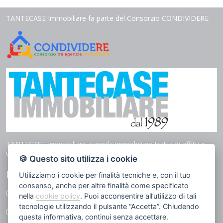
TANTECASE Immobiliare fa parte del Consorzio CONDIVIDERE
TANTECASE Immobiliare azienda immobiliare tratta di affitti e
vendita in tutto il territorio di Genova.
🍪 Questo sito utilizza i cookie
LINK UTILI
Utilizziamo i cookie per finalità tecniche e, con il tuo
consenso, anche per altre finalità come specificato
I nostri immobili
nella
cookie policy
. Puoi acconsentire all’utilizzo di tali
tecnologie utilizzando il pulsante “Accetta”. Chiudendo
Servizi
questa informativa, continui senza accettare.