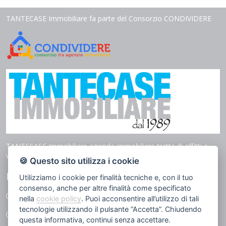
TANTECASE Immobiliare fa parte del Consorzio CONDIVIDERE
TANTECASE Immobiliare azienda immobiliare tratta di affitti e
vendita in tutto il territorio di Genova.
🍪 Questo sito utilizza i cookie
LINK UTILI
Utilizziamo i cookie per finalità tecniche e, con il tuo
consenso, anche per altre finalità come specificato
I nostri immobili
nella
cookie policy
. Puoi acconsentire all’utilizzo di tali
tecnologie utilizzando il pulsante “Accetta”. Chiudendo
Servizi
questa informativa, continui senza accettare.