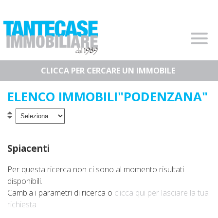
Home
segreteria.tantecase@gmail.com
+39 010.0985984
Chi Siamo
Immobili In Vendita
Immobili In Affitto
ELENCO IMMOBILI"PODENZANA"
Servizi
Contatti
I Nostri Servizi
Lascia Una Richiesta
Spiacenti
Proponi Un Immobile
Per questa ricerca non ci sono al momento risultati
disponibili.
Valuta Un Immobile
Cambia i parametri di ricerca o
clicca qui per lasciare la tua
richiesta