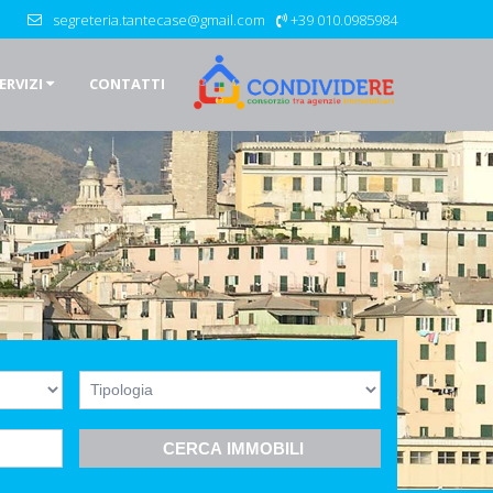
segreteria.tantecase@gmail.com
+39 010.0985984
ERVIZI
CONTATTI