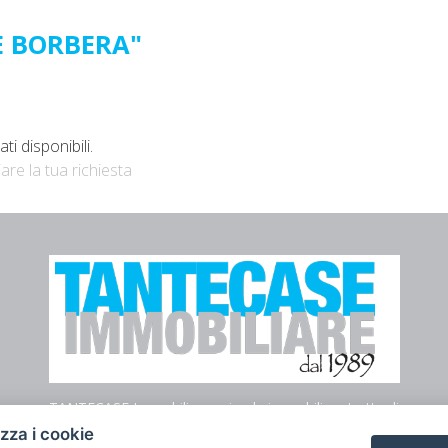
E BORBERA"
i disponibili.
iare la tua richiesta
TANTECASE Immobiliare azienda immobiliare tratta di
affitti e vendita in tutto il territorio di Genova.
izza i cookie